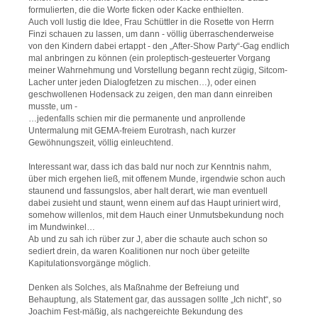
formulierten, die die Worte ficken oder Kacke enthielten.
Auch voll lustig die Idee, Frau Schüttler in die Rosette von Herrn
Finzi schauen zu lassen, um dann - völlig überraschenderweise
von den Kindern dabei ertappt - den „After-Show Party“-Gag endlich
mal anbringen zu können (ein proleptisch-gesteuerter Vorgang
meiner Wahrnehmung und Vorstellung begann recht zügig, Sitcom-
Lacher unter jeden Dialogfetzen zu mischen…), oder einen
geschwollenen Hodensack zu zeigen, den man dann einreiben
musste, um -
…jedenfalls schien mir die permanente und anprollende
Untermalung mit GEMA-freiem Eurotrash, nach kurzer
Gewöhnungszeit, völlig einleuchtend.
Interessant war, dass ich das bald nur noch zur Kenntnis nahm,
über mich ergehen ließ, mit offenem Munde, irgendwie schon auch
staunend und fassungslos, aber halt derart, wie man eventuell
dabei zusieht und staunt, wenn einem auf das Haupt uriniert wird,
somehow willenlos, mit dem Hauch einer Unmutsbekundung noch
im Mundwinkel…
Ab und zu sah ich rüber zur J, aber die schaute auch schon so
sediert drein, da waren Koalitionen nur noch über geteilte
Kapitulationsvorgänge möglich.
Denken als Solches, als Maßnahme der Befreiung und
Behauptung, als Statement gar, das aussagen sollte „Ich nicht“, so
Joachim Fest-mäßig, als nachgereichte Bekundung des