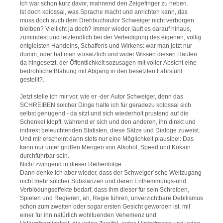
Ich war schon kurz davor, mahnend den Zeigefinger zu heben.
Ist doch kolossal, was Sprache macht und anrichten kann, das
muss doch auch dem Drehbuchautor Schweiger nicht verborgen
bleiben? Viellicht ja doch? Immer wieder läuft es darauf hinaus,
zumindest und letztendlich bei der Verteidigung des eigenen, völlig
entgleisten Handelns, Schaffens und Wirkens: war man jetzt nur
dumm, oder hat man vorsätzlich und wider Wissen diesen Haufen
da hingesetzt, der Öffentlichkeit sozusagen mit voller Absicht eine
bedrohliche Blähung mit Abgang in den besetzten Fahrstuhl
gestellt?.
Jetzt stelle ich mir vor, wie er -der Autor Schweiger, denn das
SCHREIBEN solcher Dinge halte ich für geradezu kolossal sich
selbst genügend - da sitzt und sich wiederholt prustend auf die
Schenkel klopft, während er sich und den anderen, ihn direkt und
indirekt beleuchtenden Statisten, diese Sätze und Dialoge zuweist.
Und mir erscheint dann stets nur eine Möglichkeit plausibel: Das
kann nur unter großen Mengen von Alkohol, Speed und Kokain
durchführbar sein.
Nicht zwingend in dieser Reihenfolge.
Dann denke ich aber wieder, dass der Schweiger´sche Weltzugang
nicht mehr solcher Substanzen und deren Enthemmungs-und
Verblödungseffekte bedarf, dass ihm dieser für sein Schreiben,
Spielen und Regieren, äh, Regie führen, unverzichtbare Debilismus
schon zum zweiten oder sogar ersten Gesicht geworden ist, mit
einer für ihn natürlich wohltuenden Vehemenz und