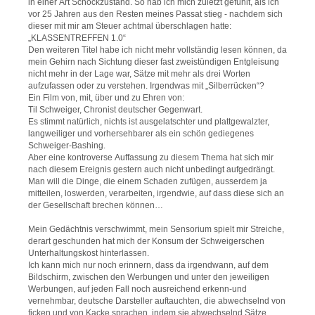
in einer Art Schockzustand. So hab ich mich zuletzt gefühlt, als ich
vor 25 Jahren aus den Resten meines Passat stieg - nachdem sich
dieser mit mir am Steuer achtmal überschlagen hatte:
„KLASSENTREFFEN 1.0“
Den weiteren Titel habe ich nicht mehr vollständig lesen können, da
mein Gehirn nach Sichtung dieser fast zweistündigen Entgleisung
nicht mehr in der Lage war, Sätze mit mehr als drei Worten
aufzufassen oder zu verstehen. Irgendwas mit „Silberrücken“?
Ein Film von, mit, über und zu Ehren von:
Til Schweiger, Chronist deutscher Gegenwart.
Es stimmt natürlich, nichts ist ausgelatschter und plattgewalzter,
langweiliger und vorhersehbarer als ein schön gediegenes
Schweiger-Bashing.
Aber eine kontroverse Auffassung zu diesem Thema hat sich mir
nach diesem Ereignis gestern auch nicht unbedingt aufgedrängt.
Man will die Dinge, die einem Schaden zufügen, ausserdem ja
mitteilen, loswerden, verarbeiten, irgendwie, auf dass diese sich an
der Gesellschaft brechen können…
Mein Gedächtnis verschwimmt, mein Sensorium spielt mir Streiche,
derart geschunden hat mich der Konsum der Schweigerschen
Unterhaltungskost hinterlassen.
Ich kann mich nur noch erinnern, dass da irgendwann, auf dem
Bildschirm, zwischen den Werbungen und unter den jeweiligen
Werbungen, auf jeden Fall noch ausreichend erkenn-und
vernehmbar, deutsche Darsteller auftauchten, die abwechselnd von
ficken und von Kacke sprachen, indem sie abwechselnd Sätze