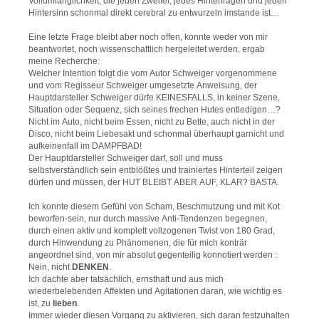
Vollumfänglichkeit, die jeden Zweifel, jedes Hinterfragen und jeden
Hintersinn schonmal direkt cerebral zu entwurzeln imstande ist…
Eine letzte Frage bleibt aber noch offen, konnte weder von mir
beantwortet, noch wissenschaftlich hergeleitet werden, ergab
meine Recherche:
Welcher Intention folgt die vom Autor Schweiger vorgenommene
und vom Regisseur Schweiger umgesetzte Anweisung, der
Hauptdarsteller Schweiger dürfe KEINESFALLS, in keiner Szene,
Situation oder Sequenz, sich seines frechen Hutes entledigen…?
Nicht im Auto, nicht beim Essen, nicht zu Bette, auch nicht in der
Disco, nicht beim Liebesakt und schonmal überhaupt garnicht und
aufkeinenfall im DAMPFBAD!
Der Hauptdarsteller Schweiger darf, soll und muss
selbstverständlich sein entblößtes und trainiertes Hinterteil zeigen
dürfen und müssen, der HUT BLEIBT ABER AUF, KLAR? BASTA.
Ich konnte diesem Gefühl von Scham, Beschmutzung und mit Kot
beworfen-sein, nur durch massive Anti-Tendenzen begegnen,
durch einen aktiv und komplett vollzogenen Twist von 180 Grad,
durch Hinwendung zu Phänomenen, die für mich konträr
angeordnet sind, von mir absolut gegenteilig konnotiert werden :
Nein, nicht
DENKEN
.
Ich dachte aber tatsächlich, ernsthaft und aus mich
wiederbelebenden Affekten und Agitationen daran, wie wichtig es
ist, zu
lieben
.
Immer wieder diesen Vorgang zu aktivieren, sich daran festzuhalten