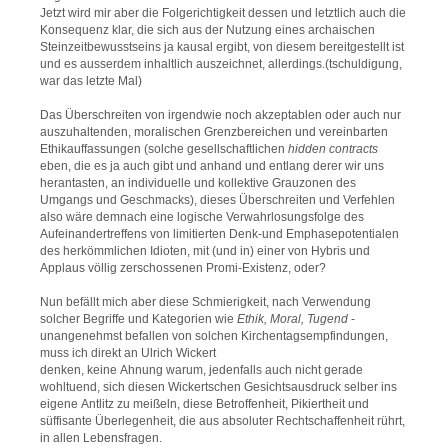
Jetzt wird mir aber die Folgerichtigkeit dessen und letztlich auch die
Konsequenz klar, die sich aus der Nutzung eines archaischen
Steinzeitbewusstseins ja kausal ergibt, von diesem bereitgestellt ist
und es ausserdem inhaltlich auszeichnet, allerdings.(tschuldigung,
war das letzte Mal)
Das Überschreiten von irgendwie noch akzeptablen oder auch nur
auszuhaltenden, moralischen Grenzbereichen und vereinbarten
Ethikauffassungen (solche gesellschaftlichen
hidden contracts
eben, die es ja auch gibt und anhand und entlang derer wir uns
herantasten, an individuelle und kollektive Grauzonen des
Umgangs und Geschmacks), dieses Überschreiten und Verfehlen
also wäre demnach eine logische Verwahrlosungsfolge des
Aufeinandertreffens von limitierten Denk-und Emphasepotentialen
des herkömmlichen Idioten, mit (und in) einer von Hybris und
Applaus völlig zerschossenen Promi-Existenz, oder?
Nun befällt mich aber diese Schmierigkeit, nach Verwendung
solcher Begriffe und Kategorien wie
Ethik, Moral, Tugend
-
unangenehmst befallen von solchen Kirchentagsempfindungen,
muss ich direkt an Ulrich Wickert
denken, keine Ahnung warum, jedenfalls auch nicht gerade
wohltuend, sich diesen Wickertschen Gesichtsausdruck selber ins
eigene Antlitz zu meißeln, diese Betroffenheit, Pikiertheit und
süffisante Überlegenheit, die aus absoluter Rechtschaffenheit rührt,
in allen Lebensfragen.