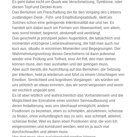
Es geht dabei nicht um Quark wie Verschmelzung, Symbiose, oder
diesen Topf-und Deckel-Kram.
Das Bemühen um Freischaltung der für den Vorgang des Liebens
zuständigen Denk-, Fühl- und Empfindungsabläufe, stellt als
Solches schon eine gelingende Intentionalität dar und her. Es
handelt sich dabei auch um Formen von Abwesenheit, von allem,
was sonst hindert, begrenzt, abstumpft und verdrängt.
Das geschieht ja prinzipiell jeden Augenblick, die tatsächlich und
momentan vollzogene Liebesrealisierung, die hält man auch nur
kurz aus, situativ, in einzelnen Momenten und Begegnungen. Der
Wahrnehmungsvollzug dieses Geschehens ist dann jedesmal
wieder eine Prüfung und Tollheit, eine Art Ritt, den man stehen
können muss, den man aushalten und der gelingen muss.
Aber auch bereits die Ausrichtung auf das Bemühen, die Setzung
per Intention, hebt ja wiederum und führt zu einem Umschlagen von
Emotion, Sinnlichkeit und kognitiven Vorgängen - als würden wir
uns plötzlich an etwas erinnern, das wir sonst vergessen und worin
wir reichlich ungeübt sind.
Es ist aber letztlich und wahrscheinlich das Vorhandensein und die
Möglichkeit der Einnahme einer solchen Seinsauffassung und
deren Installierung, was uns überhaupt ermöglicht, andere
Positionen zu beziehen, eben zu schimpfen, abzulehnen, scheisse
zu finden, ohne vollumfänglich das zu sein, was schimpft, ablehnt,
scheisse findet. Weil es dann eben Positionen sind, die vom Ich
eingenommen und konstruiert werden, weil es ja auch mal
durchschnaufen und atmen muss.
Von dort muss aber zurückgekehrt werden können.