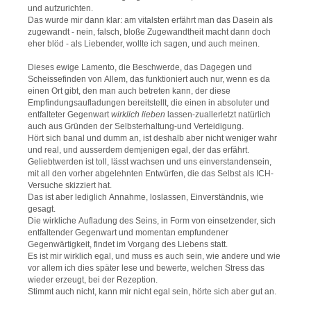
und aufzurichten.
Das wurde mir dann klar: am vitalsten erfährt man das Dasein als
zugewandt - nein, falsch, bloße Zugewandtheit macht dann doch
eher blöd - als Liebender, wollte ich sagen, und auch meinen.
Dieses ewige Lamento, die Beschwerde, das Dagegen und
Scheissefinden von Allem, das funktioniert auch nur, wenn es da
einen Ort gibt, den man auch betreten kann, der diese
Empfindungsaufladungen bereitstellt, die einen in absoluter und
entfalteter Gegenwart
wirklich
lieben
lassen-zuallerletzt natürlich
auch aus Gründen der Selbsterhaltung-und Verteidigung.
Hört sich banal und dumm an, ist deshalb aber nicht weniger wahr
und real, und ausserdem demjenigen egal, der das erfährt.
Geliebtwerden ist toll, lässt wachsen und uns einverstandensein,
mit all den vorher abgelehnten Entwürfen, die das Selbst als ICH-
Versuche skizziert hat.
Das ist aber lediglich Annahme, loslassen, Einverständnis, wie
gesagt.
Die wirkliche Aufladung des Seins, in Form von einsetzender, sich
entfaltender Gegenwart und momentan empfundener
Gegenwärtigkeit, findet im Vorgang des Liebens statt.
Es ist mir wirklich egal, und muss es auch sein, wie andere und wie
vor allem ich dies später lese und bewerte, welchen Stress das
wieder erzeugt, bei der Rezeption.
Stimmt auch nicht, kann mir nicht egal sein, hörte sich aber gut an.