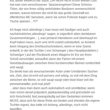
tritt, außer vielleicht die Sätze „OH NEIN! Nicht schon wieder! Das
hat man vom verschissenen Spazierengehen! Diese Scheiss-
Tölen, die von ihren völlig verblödeten Besitzern vermenschlicht
werden, warum können die nicht für das große Geschäft ein
öffentliches WC benutzen, wenn sie schon Pullover tragen und zu
Tische speisen…?!?“
Ich frage mich allerdings ( man muss viel häufiger und auch
nachdrücklicher„allerdings“ sagen, in eigentlich allen denkbaren
Zusammenhängen…), was jemand intendieren und überhaupt im
Kopf haben muss, auch und nicht zuletzt substantiell, so konkret
beim Vorgang des Drehbuchschreibens, wenn er eine Szene
entwirft, in der die Tochter ( von Schweiger ) des Hauptdarstellers (
Schweiger ) auf der Rückbank eines Wagens ihr Eis vor ihren
Schoß verschüttet, woraufhin dann der Fahrer mit einem
Handstaubsauger zwischen ihren kurzberockten Beinen rumfuchtelt
und saugt.
Da denkt man als verursachender Autor unter Umständen Sachen
wie „Geil, das ist echt voll pervers und witzig, so voll mit dem Ding
zwischen die Beine, so voll saug! saug! oder blas! blas! voll die
pimmelmetaffer, echt mal jetzt!“
…aber dass man dann auch automatisch und unmittelbar, wenn
man schon derart präpotent, pipikackamäßig und grenzdebil vor
sich hinschreibt, fast zwangsläufig auf den Gedanken kommen
MUSS, dass sich für diese Rolle am besten und ehesten die eigene
Tochter eignet, das hatte ich bislang, allerdings, noch nicht
begriffen.