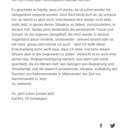
Es geschieht zu häufig, dass ich denke, da ist schon wieder die
Gelegenheit verpasst worden. Dein Kind blickt dich an, du schaust
hin, du siehst es aber nicht, entscheidest dich wieder nicht aktiv
dafür, jetzt, in genau dieser Situation, zu lieben, zurückzulieben, in
diesem Fall. Später dann bestenfalls die einsetzende Trauer und
Scham, ob der eigenen Stumpfheit, die mich wieder in diesem
Augenblick daran hinderte, undsoweiter - jemand kommt oder ist
mir nahe, genau jetzt könnte ich auch…aber ich treffe diese
Entscheidung nicht, weiß zwar, dass ich liebe, vollziehe dieses
Wissen aber in der Gegenwart zu selten. Vielleicht ist es auch eher
genau das, Vergegenwärtigung nämlich, was dann und somit
geschieht, die An-Wesen-heit, das Gelingen von Begegnung und
Simultanität, und die dadurch einsetzende, situative Aufladung des
Raumes von Nebeneinander in Miteinander, der Zeit von
Nacheinander in Jetzt.
Ja, vielleicht.
So, geht schon besser jetzt.
Eat this, Til Schweiger!