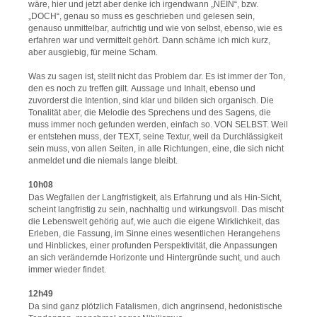
wäre, hier und jetzt aber denke ich irgendwann „NEIN“, bzw.
„DOCH“, genau so muss es geschrieben und gelesen sein,
genauso unmittelbar, aufrichtig und wie von selbst, ebenso, wie es
erfahren war und vermittelt gehört. Dann schäme ich mich kurz,
aber ausgiebig, für meine Scham.
Was zu sagen ist, stellt nicht das Problem dar. Es ist immer der Ton,
den es noch zu treffen gilt. Aussage und Inhalt, ebenso und
zuvorderst die Intention, sind klar und bilden sich organisch. Die
Tonalität aber, die Melodie des Sprechens und des Sagens, die
muss immer noch gefunden werden, einfach so. VON SELBST. Weil
er entstehen muss, der TEXT, seine Textur, weil da Durchlässigkeit
sein muss, von allen Seiten, in alle Richtungen, eine, die sich nicht
anmeldet und die niemals lange bleibt.
10h08
Das Wegfallen der Langfristigkeit, als Erfahrung und als Hin-Sicht,
scheint langfristig zu sein, nachhaltig und wirkungsvoll. Das mischt
die Lebenswelt gehörig auf, wie auch die eigene Wirklichkeit, das
Erleben, die Fassung, im Sinne eines wesentlichen Herangehens
und Hinblickes, einer profunden Perspektivität, die Anpassungen
an sich verändernde Horizonte und Hintergründe sucht, und auch
immer wieder findet.
12h49
Da sind ganz plötzlich Fatalismen, dich angrinsend, hedonistische