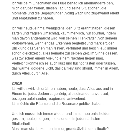
Ich will beim Einschlafen die Füße behaglich aneinanderreiben,
mich darüber freuen, diesen Tag und seine Situationen, die
Momente und die Begegnungen, völlig wach und zugewandt erlebt
und empfunden zu haben.
Ich will heute, einmal wenigstens, den Blitz erahnt haben, diesen
zarten und fragilen Umschlag, kaum merklich, nur spürbar, indem
man davon angehaucht wird, von seinen Fliehkräften, von seinem
Vorbeiwehen, wenn er das Erkennen begleitet und markiert, den
Blick und das Sehen manifestiert, verbindet und beschließt, immer
schon gleichzeitig, alles beinahe zur selben Zeit, im Sinne dessen,
was zwischen einem Vor-und einem Nachher liegen mag.
Vielleicht konnte ich es auch kurz und flüchtig tasten oder fassen,
das warme, goldene Licht, das da fließt und strömt, immer, in Allem,
durch Alles, durch Alle.
23h18
Ich will es wirklich erfahren haben, heute, dass Alles aus und in
Einem ist, jedes Jedem zugehörig, alles einander anvertraut,
bezogen aufeinander, reagierend, antwortend.
Ich möchte die Räume und die Resonanz geblickt haben.
Und ich muss mich immer wieder und immer neu entscheiden,
gestern, heute, morgen, in dieser und in jeder nächsten
Situtiertheit.
Muss man sich bekennen, immer, grundsätzlich und situativ?