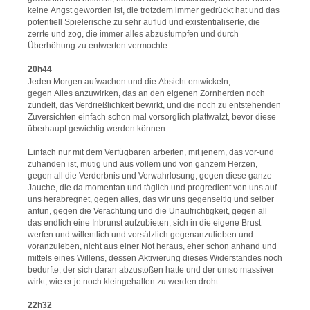
keine Angst geworden ist, die trotzdem immer gedrückt hat und das
potentiell Spielerische zu sehr auflud und existentialiserte, die
zerrte und zog, die immer alles abzustumpfen und durch
Überhöhung zu entwerten vermochte.
20h44
Jeden Morgen aufwachen und die Absicht entwickeln,
gegen Alles anzuwirken, das an den eigenen Zornherden noch
zündelt, das Verdrießlichkeit bewirkt, und die noch zu entstehenden
Zuversichten einfach schon mal vorsorglich plattwalzt, bevor diese
überhaupt gewichtig werden können.
Einfach nur mit dem Verfügbaren arbeiten, mit jenem, das vor-und
zuhanden ist, mutig und aus vollem und von ganzem Herzen,
gegen all die Verderbnis und Verwahrlosung, gegen diese ganze
Jauche, die da momentan und täglich und progredient von uns auf
uns herabregnet, gegen alles, das wir uns gegenseitig und selber
antun, gegen die Verachtung und die Unaufrichtigkeit, gegen all
das endlich eine Inbrunst aufzubieten, sich in die eigene Brust
werfen und willentlich und vorsätzlich gegenanzulieben und
voranzuleben, nicht aus einer Not heraus, eher schon anhand und
mittels eines Willens, dessen Aktivierung dieses Widerstandes noch
bedurfte, der sich daran abzustoßen hatte und der umso massiver
wirkt, wie er je noch kleingehalten zu werden droht.
22h32