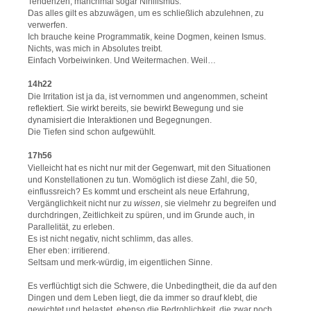
Tendenzen, manchmal sogar Nihilismus.
Das alles gilt es abzuwägen, um es schließlich abzulehnen, zu
verwerfen.
Ich brauche keine Programmatik, keine Dogmen, keinen Ismus.
Nichts, was mich in Absolutes treibt.
Einfach Vorbeiwinken. Und Weitermachen. Weil…
14h22
Die Irritation ist ja da, ist vernommen und angenommen, scheint
reflektiert. Sie wirkt bereits, sie bewirkt Bewegung und sie
dynamisiert die Interaktionen und Begegnungen.
Die Tiefen sind schon aufgewühlt.
17h56
Vielleicht hat es nicht nur mit der Gegenwart, mit den Situationen
und Konstellationen zu tun. Womöglich ist diese Zahl, die 50,
einflussreich? Es kommt und erscheint als neue Erfahrung,
Vergänglichkeit nicht nur zu
wissen
, sie vielmehr zu begreifen und
durchdringen, Zeitlichkeit zu spüren, und im Grunde auch, in
Parallelität, zu erleben.
Es ist nicht negativ, nicht schlimm, das alles.
Eher eben: irritierend.
Seltsam und merk-würdig, im eigentlichen Sinne.
Es verflüchtigt sich die Schwere, die Unbedingtheit, die da auf den
Dingen und dem Leben liegt, die da immer so drauf klebt, die
gewichtet und belastet, ebenso die Bedrohlichkeit, die zwar noch