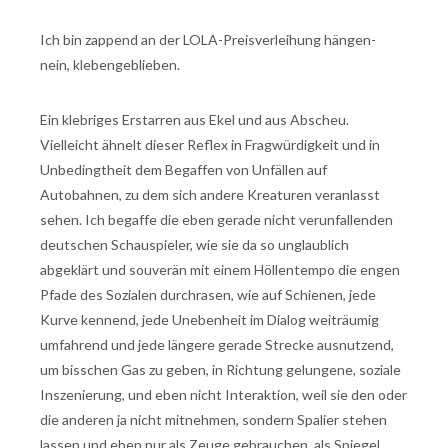
Ich bin zappend an der LOLA-Preisverleihung hängen-
nein, klebengeblieben.
Ein klebriges Erstarren aus Ekel und aus Abscheu.
Vielleicht ähnelt dieser Reflex in Fragwürdigkeit und in
Unbedingtheit dem Begaffen von Unfällen auf
Autobahnen, zu dem sich andere Kreaturen veranlasst
sehen. Ich begaffe die eben gerade nicht verunfallenden
deutschen Schauspieler, wie sie da so unglaublich
abgeklärt und souverän mit einem Höllentempo die engen
Pfade des Sozialen durchrasen, wie auf Schienen, jede
Kurve kennend, jede Unebenheit im Dialog weiträumig
umfahrend und jede längere gerade Strecke ausnutzend,
um bisschen Gas zu geben, in Richtung gelungene, soziale
Inszenierung, und eben nicht Interaktion, weil sie den oder
die anderen ja nicht mitnehmen, sondern Spalier stehen
lassen und eben nur als Zeuge gebrauchen, als Spiegel