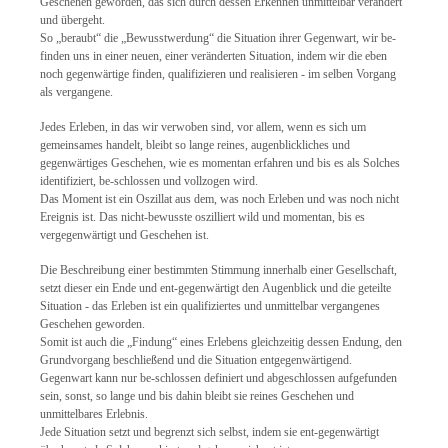
Geschehen geworden, das sich durch dessen Erkennen unmittelbar verändert
und übergeht.
So „beraubt“ die „Bewusstwerdung“ die Situation ihrer Gegenwart, wir be-
finden uns in einer neuen, einer veränderten Situation, indem wir die eben
noch gegenwärtige finden, qualifizieren und realisieren - im selben Vorgang
als vergangene.
Jedes Erleben, in das wir verwoben sind, vor allem, wenn es sich um
gemeinsames handelt, bleibt so lange reines, augenblickliches und
gegenwärtiges Geschehen, wie es momentan erfahren und bis es als Solches
identifiziert, be-schlossen und vollzogen wird.
Das Moment ist ein Oszillat aus dem, was noch Erleben und was noch nicht
Ereignis ist. Das nicht-bewusste oszilliert wild und momentan, bis es
vergegenwärtigt und Geschehen ist.
Die Beschreibung einer bestimmten Stimmung innerhalb einer Gesellschaft,
setzt dieser ein Ende und ent-gegenwärtigt den Augenblick und die geteilte
Situation - das Erleben ist ein qualifiziertes und unmittelbar vergangenes
Geschehen geworden.
Somit ist auch die „Findung“ eines Erlebens gleichzeitig dessen Endung, den
Grundvorgang beschließend und die Situation entgegenwärtigend.
Gegenwart kann nur be-schlossen definiert und abgeschlossen aufgefunden
sein, sonst, so lange und bis dahin bleibt sie reines Geschehen und
unmittelbares Erlebnis.
Jede Situation setzt und begrenzt sich selbst, indem sie ent-gegenwärtigt