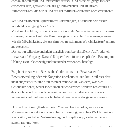
ebenso abgestumpft und unfruchtbar zurück. Und diese Zu-gänge müssen
entworfen sein, gestalten sich aus grundsätzlichen und situativen
Entscheidungen, die wir in und mit der Wirklichkeit treffen oder vereinbaren.
Wir sind einstweilen Opfer unserer Stimmungen, als und bis wir diesen
Wirklichkeitszugang
be-schließen
.
Mit dem Beschluss, unsere Verfasstheit und die Sensualität verändert ein-zu-
stimmen, verändert sich die Durchlässigkeit in und für Situationen, ebenso
wie die Möglichkeiten, die aus dem neu ge-stimmten Wirklichkeits
auf-schluss
hervorgehen.
Das ist nur teilweise und nicht wirklich trennbar ein „Denk-Akt“, oder ein
„bewusster“ Vorgang. Da sind Körper, Leib, fühlen, empfinden, Fassung und
Haltung uvm, gleichzeitig und ineinander verwoben, beteiligt.
Es gibt eine Art von „Bewusstheit“, die nichts mit „Bewusstsein“ ,
Bewusstwerdung oder mit Kognition überhaupt zu tun hat - weil dies dort
nicht angesiedelt ist und weil es nicht trennbar ist, von dem, was sich
Geschehen nennt, weder innen noch außen verortet, sondern bestenfalls als
das erscheinend, was sich ereignet, woran wir beteiligt und worin wir
verwickelt sind und was wir teilhabend geschehen oder gelingen lassen.
Das darf nicht mit „Un-bewusstem“ verwechselt werden, weil es ein
Missverständnis setzt und eine scharfe Trennung, zwischen Wirklichkeit und
Realisation, zwischen Wahrnehmung und Empfindung, zwischen innen,
außen, mir und Welt.