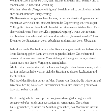
Wenn und sofern etwas be-trifft, dann situativ und dann auch sensitiv und in
momentaner Teilhabe und Gestaltung.
Was dann aber als „Vergegenwärtigung“ bezeichnet wird, beschreibt sinnhaft
eher dessen konträre Entsprechung:
Die Bewusstmachung eines Geschehens, in das ich situativ eingewoben und
momentan verwickelt bin,
entzieht
diesem die Gegenwärtigkeit, weil es per
Vollzug die Situation be-schließt, beendet und eine neue entstehen lässt. Es ist
also vielmehr eine Form der
„Ent-gegenwärtigung
“, wenn wir in einem
involvierten Geschehen aufmerken und uns dessen „bewusst werden“. Das
Erkennen der Situation ist deren Abschluss und markiert deren Übergang.
Jede einsetzende Realisation muss das Realisierte gleichzeitig verändern, da es
keine Deckung geben kann, zwischen augenblicklichem Geschehen und
dessen Erkennen, weil da eine Verschiebung sich ereignen muss, ereignet
haben muss, um diesen Vorgang zu ermöglichen.
Ähnlich des Standpunktes, den ich nur nachträglich identifizieren kann, indem
ich ihn verlassen habe, verhält sich die Situation zu dessen Realisation und
Identifikation.
Und jede Identifikation beruht auf dem Setzen von Identität, die wiederum auf
Diversität beruht, da sie sich unterscheiden muss, um identisch ( mit etwas
bzw sich selbst ) zu sein.
Das Grundgeschehen wird per Ver-gegenwärtigung (der Gegenwart)
entgegenwärtigt
- und somit aussortiert als vergangenes Geschehen.
Es ist geschehen, es ist um die Situation geschehen, das Momentum ist zum