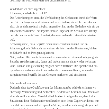
überhaupt als Solche markiert und gekennzeichnet ist.
Wiederhole ich mich eigentlich?
Ich meine, wiederhole ich mich?
Die Anforderung ist stets, die Verfälschung des Gedankens durch die Worte
und Sätze solange zu modifizieren und zu verändern, darauf herumzukauen
also, bis es sich maximal möglich angenähert hat, an das Gedachte, wie ein zu
schleifender Schlüssel, der irgendwann so ungefähr ins Schloss sich einfügt
und als den Raum öffnend fungiert, den man gedanklich eigentlich betreten
will.
Schwierig dabei, dass Begriffe einen unterschiedlich hohen Grad an
Abnutzung durch Gebrauch vorweisen, sie leiern an den Kanten aus, büßen
an Schärfe und an Passgenauigkeit ein.
Nein, anders: Die bereits betretenen Gedankenräume müssen durch geeignete
Sprache
erschlossen
sein, damit und indem man sie dann wieder verlassen
kann. Ebenso und gleichzeitig möglich oder zutreffend: Die Sprache und das
Sprechen verweisen erst auf den gedanklich betretenen Raum, indem die
aufgefundenen Begriffe dessen Grenzen markieren und einrahmen.
Also nochmal von vorn:
Dadurch, dass jede Qualifizierung das Momentum be-schließt, erfahren wir
überhaupt Veränderung und Zeitlichkeit. Andernfalls bestünde das Dasein aus
einer als endlos erlebten Verwickeltheit in
ein
Grundgeschehen, dass keine
Situationen, kein Nacheinander und letztlich auch keine Gegenwart kennt, nur
eine Art universalen und atemporalen Strom, aus dem nicht ausgestiegen und